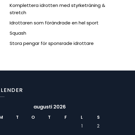
Komplettera idrotten med styrketräning &
stretch
Idrottaren som förändrade en hel sport
Squash
Stora pengar för sponsrade idrottare
ALENDER
augusti 2026
M
T
O
T
F
L
S
1
2