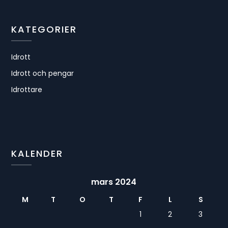
KATEGORIER
Idrott
Idrott och pengar
Idrottare
KALENDER
mars 2024
M
T
O
T
F
L
S
1
2
3